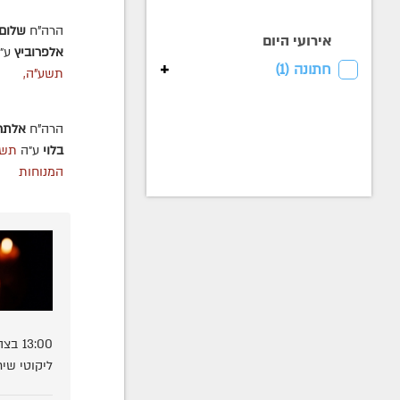
הרה"ח
שלום 
אירועי היום
אלפרוביץ
ע״
+
חתונה (
1
)
תשע"ה,
הרה"ח
אלתר
בלוי
ע״ה
תשס
המנוחות
3:00
ליקוטי שיחות 23 אל בית העלמין במושב 'אחיעזר'