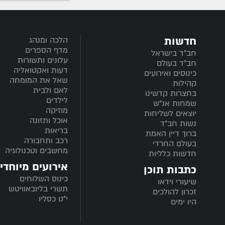
חדשות
הלכה ומנהג
מדף הספרים
חב”ד בישראל
עלונים ותשורות
חב”ד בעולם
דעות ואקטואליה
כינוסים ואירועים
שאל את המומחה
קהילות
לאם ולבית
בחצרות קדשינו
לילדים
שמחות אנ"ש
מוזיקה
יוצאים לשליחות
אוכל ותזונה
נשות חב"ד
בריאות
ברוך דיין האמת
רכב ותחבורה
בעולם החרדי
מחשבים וטכנולוגיה
חדשות כלליות
אירועים מיוחדי
כתבות תוכן
כינוס השלוחים
שיעורי וידאו
תשרי בליובאוויטש
זכרון להולכים
י"ט כסליו
היו ימים