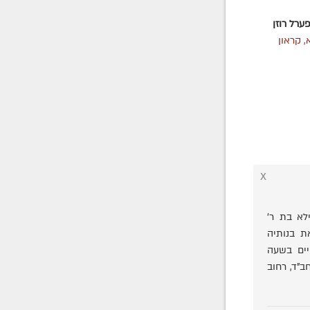
ערל רוזן
 קראון
x
לא בת ר'
ת בנותיה
יים בשעה
ב"ד, רחוב