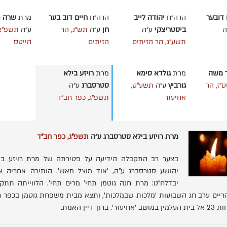
דובער
הרה"ח
יהודה לייב
הרה"ח
חיים דוב בער
מרת
שרה פ
ה
ביסטריצקי
ע״ה
חן
ע״ה
תש"נ, הר
ע״ה
תשפ"א,
תשע"ג, הר הזיתים
הזיתים
הייטס
 משה
מרת
גולדא סימא
מרת
רויזע בילא
"ז, הר
גורביץ
ע״ה
תשע"ט,
סטרסברג
ע״ה
אחיעזר
תשפ"ג, כפר חב"ד
מרת רויזע בילא סטרסברג ע״ה
תשפ"ג, כפר חב"ד
בצער רב התקבלה הידיעה על פטירתה של מרת רויזע בי
יהושע סטרסברג ע"ה, 'אוד מוצל מאש'. הותירה אחריה א
יבדלח"ט: מרת חנה גוטמן תחי' מרים תחי'. הלווייתה תתק
1 בצהריים ערב חג השבועות 'מלכות שבמלכות', ותצא מבית משפחת גוטמן בכפר ח
. ברוך דיין האמת.