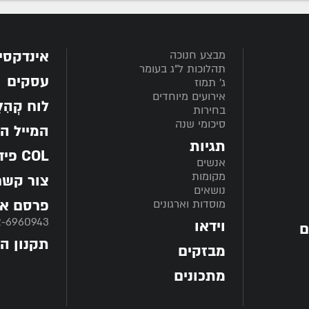
אינדקסי
מבצע חנוכה
תהלוכות ל"ג בעומר
עסקים
ג' תמוז
אירועים מיוחדים
לוח קְהִלָּ
בחירות
סיכומי שנה
המייל ה
תגיות
COL פיד
אנשים
מקומות
צור קשר
נושאים
פרסם אצ
מוסדות וארגונים
2-6960943
וידאו
ם
תקנון ה
מבזקים
מתכונים