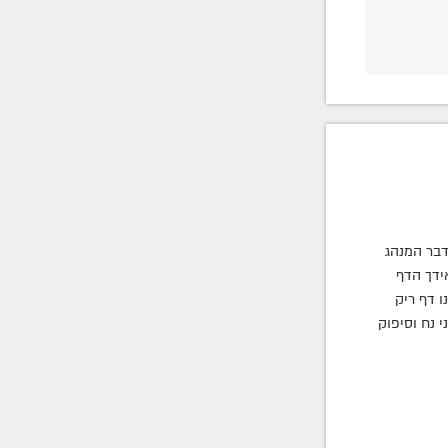
דבר המנהג
ידך הדף
ו דף ריק
 נח וסיפוק