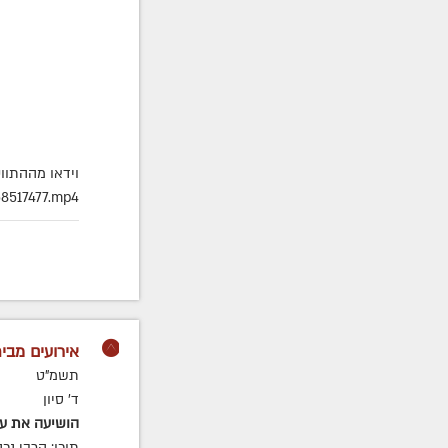
וידאו מההתוו
8517477.mp4
אירועים מבית
תשמ"ט
ד' סיון
הושיעה את ע
תוכן: הרבי נ