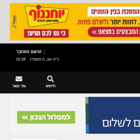
הרשם
התחבר
כ"ה אב, ה׳תשפ״ו
15:29
חיפוש
צור קשר