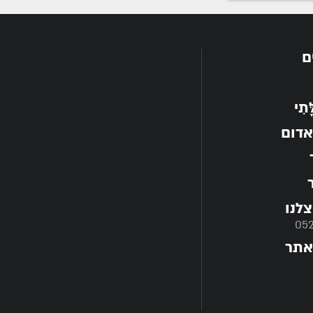
ם
תִי
אדום
לנו
05
אתר