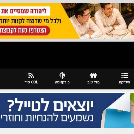
אינדקס
מזל טוב
פודקאסט
COL פיד