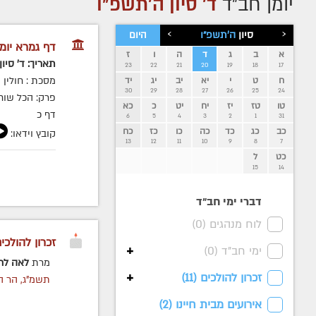
יומן חב״ד
ד' סיון ה׳תשפ״ו
›
‹
סיון
ה׳תשפ״ו
היום
דף גמרא יומי
א
ב
ג
ד
ה
ו
ז
תאריך: ד' סיו
23
22
21
20
19
18
17
מסכת : חולין
ח
ט
י
יא
יב
יג
יד
30
29
28
27
26
25
24
פרק: הכל שוח
טו
טז
יז
יח
יט
כ
כא
דף כ
6
5
4
3
2
1
31
כב
כג
כד
כה
כו
כז
כח
קובץ וידאו:
13
12
11
10
9
8
7
כט
ל
15
14
דברי ימי חב״ד
לוח מנהגים (
0
)
זכרון להולכי
+
ימי חב"ד (
0
)
מרת
לאה לר
+
זכרון להולכים (
11
)
תשמ"ג, הר ה
אירועים מבית חיינו (
2
)