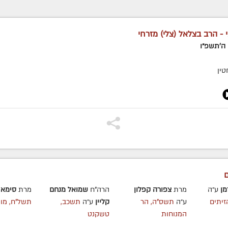
 - הרב בצלאל (צלי) מזרחי
ן ה׳תשפ״ו
טין
ם
מן
ע״ה
מרת
צפורה קפלון
הרה"ח
שמואל מנחם
מרת
סימא 
זיתים
ע״ה
תשס"ה, הר
קליין
ע״ה
תשכב,
תשל"ח, מונ
המנוחות
טשקנט