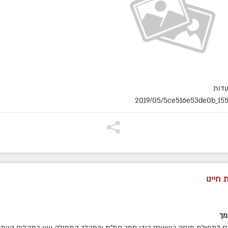
עדות
2019/05/5ce516e53de0b_155
 חיינו
מך
כנס לתפילת מנחה כשאוחז בידו ספר חת"ת ובמהלך התפילה עיין בתהלים היומי