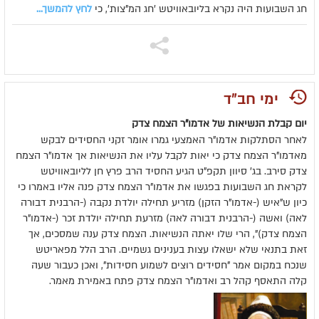
חג השבועות היה נקרא בליובאוויטש 'חג המ"צות', כי
לחץ להמשך...
ימי חב"ד
יום קבלת הנשיאות של אדמו"ר הצמח צדק
לאחר הסתלקות אדמו"ר האמצעי גמרו אומר זקני החסידים לבקש
מאדמו"ר הצמח צדק כי יאות לקבל עליו את הנשיאות אך אדמו"ר הצמח
צדק סירב. בג' סיוון תקפ"ט הגיע החסיד הרב פרץ חן לליובאוויטש
לקראת חג השבועות בפגשו את אדמו"ר הצמח צדק פנה אליו באמרו כי
כיון ש"איש (-אדמו"ר הזקן) מזריע תחילה יולדת נקבה (-הרבנית דבורה
לאה) ואשה (-הרבנית דבורה לאה) מזרעת תחילה יולדת זכר (-אדמו"ר
הצמח צדק)", הרי שלו יאתה הנשיאות. הצמח צדק ענה שמסכים, אך
זאת בתנאי שלא ישאלו עצות בענינים גשמיים. הרב הלל מפאריטש
שנכח במקום אמר "חסידים רוצים לשמוע חסידות", ואכן כעבור שעה
קלה התאסף קהל רב ואדמו"ר הצמח צדק פתח באמירת מאמר.