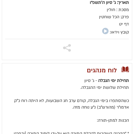
תאריך: ג' סיון ה׳תשפ״ו
מסכת : חולין
פרק: הכל שוחטין
דף יט
קובץ וידאו:
לוח מנהגים
תחילת ימי הגבלה
- ג' סיון
תחילת שלושת ימי ההגבלה.
כשהסתפרו בימי הגבלה, קודם ערב חג השבועות, לא היתה רוח כ"ק
אדמו"ר (מהורש"ב) נ"ע נוחה מזה.
הכנות למתן-תורה:
* "ההכנה העיקרית לקבלת התורה היא על-ידי לימוד התורה [ובפרט