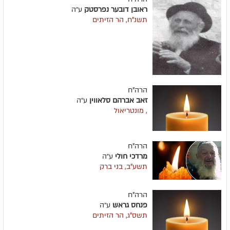
ראובן דובער נפרסטק
ע״ה
תשנ"ח, הר הזיתים
הרה"ח
זאב אברהם סלאווין
ע״ה
, מונטריאול
הרה"ח
מרדכי חולי
ע״ה
תשע"ב, בני ברק
הרה"ח
פנחס גראש
ע״ה
תשס"ג, הר הזיתים