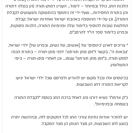
הלכות החג, כולל ובמיוחד – לימוד... העניין דמתן-תורה (הן בנגלה דתורה
והן בתורת החסידות... שעל-ידי זה ניתוסף בהתשוקה והגעגועים לקבלת
התורה], וכן על-ידי ההוספה באהבת ישראל ואחדות ישראל; קבלת
החלטות טובות להוסיף בלימוד נגלה ופנימיות התורה, הלכות פסוקות,
ובפרט בלימוד ספר הי"ד להרמב"ם.
* צריכים לארגן 'כינוסים' של [אנשים, של נשים, ובפרט של] ילדי ישראל,
'צבאות ה'', בקשר ל'זמן מתן תורתנו': לפני מתן-תורה – בתורת הכנה
למתן-תורה, ב"זמן מתן תורתנו" עצמו... וכן לאחרי מתן-תורה – בימי
התשלומין.
בכינוסים אלו ובכל מקום יש להודיע ולפרסם שכל ילדי ישראל יגיעו
לקריאת התורה דחג השבועות.
כ"ק אדמו"ר נשיא דורנו נהג לאחל ברכת החג בנוסח "לקבלת התורה
בשמחה ובפנימיות".
יש להזכיר אודות נתינת צורכי החג לכל הזקוקים לזה, ובהדגשה יתרה
בנוגע לחג השבועות, הן מצד הנותן הן מצד המקבל.