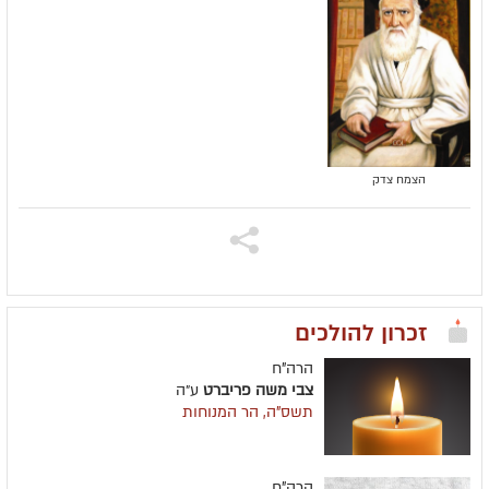
הצמח צדק
זכרון להולכים
הרה"ח
צבי משה פריברט
ע״ה
תשס"ה, הר המנוחות
הרה"ח