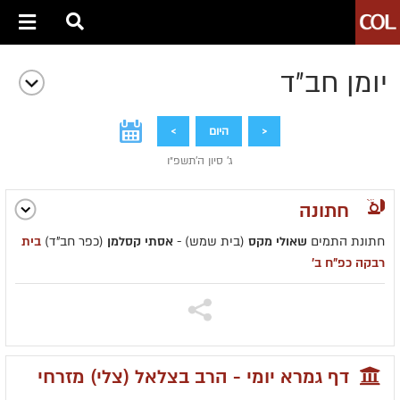
יומן חב״ד
<
היום
>
ג' סיון ה׳תשפ״ו
חתונה
חתונת התמים
שאולי מקס
(בית שמש) -
אסתי קסלמן
(כפר חב"ד)
בית
רבקה כפ"ח ב'
דף גמרא יומי - הרב בצלאל (צלי) מזרחי