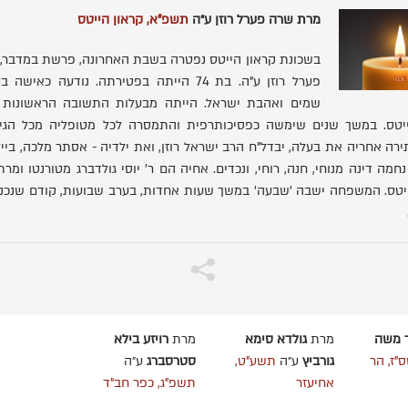
מרת שרה פערל רוזן ע״ה
תשפ"א, קראון הייטס
בשכונת קראון הייטס נפטרה בשבת האחרונה, פרשת במדבר,
פערל רוזן ע"ה. בת 74 הייתה בפטירתה. נודעה כאי
שמים ואהבת ישראל. הייתה מבעלות התשובה הראשונות 
יטס. במשך שנים שימשה כפסיכותרפית והתמסרה לכל מטופליה מכל הגיל
ירה אחריה את בעלה, יבדל"ח הרב ישראל רוזן, ואת ילדיה - אסתר מלכה, בייל
 נחמה דינה מנוחי, חנה, רוחי, ונכדים. אחיה הם ר' יוסי גולדברג מטורנטו ומר
יטס. המשפחה ישבה 'שבעה' במשך שעות אחדות, בערב שבועות, קודם שנכנס 
 משה
מרת
גולדא סימא
מרת
רויזע בילא
"ז, הר
גורביץ
ע״ה
תשע"ט,
סטרסברג
ע״ה
אחיעזר
תשפ"ג, כפר חב"ד