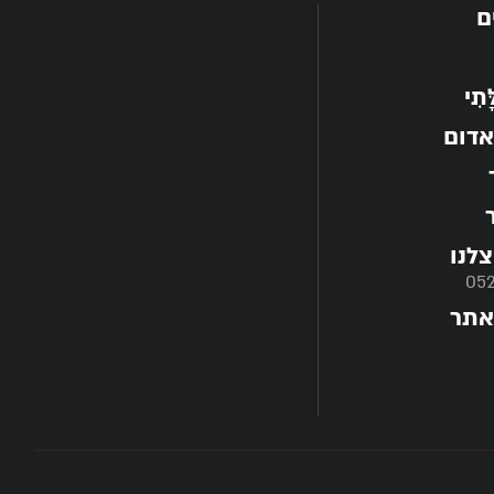
ם
תִי
אדום
לנו
05
אתר