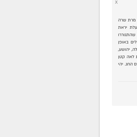
x
 מרת שרה
שה בעלת יראת
שהתגוררו
ים באופן
ה, יהושע,
ת לאה קטן
החג. יהי