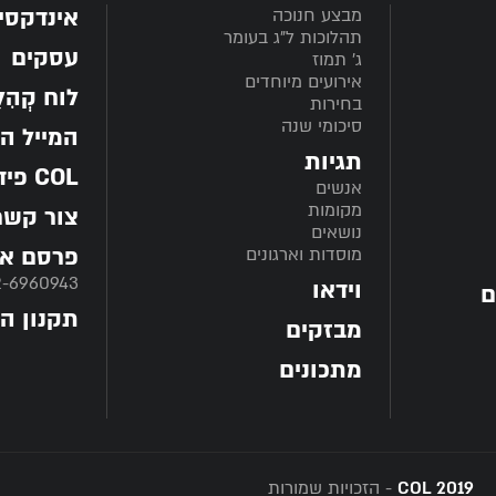
אינדקסי
מבצע חנוכה
תהלוכות ל"ג בעומר
עסקים
ג' תמוז
אירועים מיוחדים
לוח קְהִלָּ
בחירות
סיכומי שנה
המייל ה
תגיות
COL פיד
אנשים
מקומות
צור קשר
נושאים
פרסם אצ
מוסדות וארגונים
2-6960943
וידאו
ם
תקנון ה
מבזקים
מתכונים
COL 2019
- הזכויות שמורות