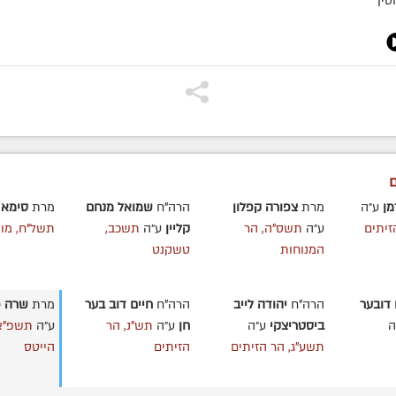
טין
ם
מן
ע״ה
מרת
צפורה קפלון
הרה"ח
שמואל מנחם
מרת
סימא 
זיתים
ע״ה
תשס"ה, הר
קליין
ע״ה
תשכב,
תשל"ח, מונ
המנוחות
טשקנט
דובער
הרה"ח
יהודה לייב
הרה"ח
חיים דוב בער
מרת
שרה פ
ה
ביסטריצקי
ע״ה
חן
ע״ה
תש"נ, הר
ע״ה
תשפ"א,
תשע"ג, הר הזיתים
הזיתים
הייטס