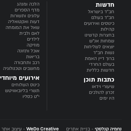
חדשות
הלכה ומנהג
מדף הספרים
חב”ד בישראל
עלונים ותשורות
חב”ד בעולם
דעות ואקטואליה
כינוסים ואירועים
שאל את המומחה
קהילות
לאם ולבית
בחצרות קדשינו
לילדים
שמחות אנ"ש
מוזיקה
יוצאים לשליחות
אוכל ותזונה
נשות חב"ד
בריאות
ברוך דיין האמת
רכב ותחבורה
בעולם החרדי
מחשבים וטכנולוגיה
חדשות כלליות
אירועים מיוחדי
כתבות תוכן
כינוס השלוחים
שיעורי וידאו
תשרי בליובאוויטש
זכרון להולכים
י"ט כסליו
היו ימים
נחמיה קנלסקי
- בניית אתרים
WeDo Creative
- עיצוב אתר