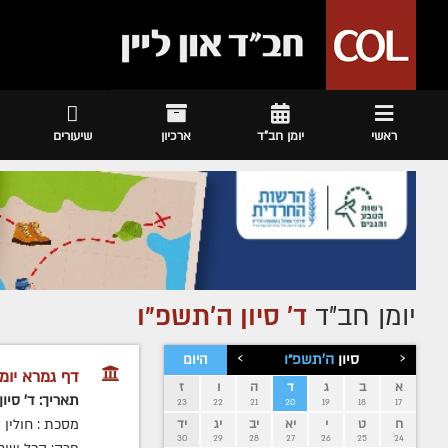
ראשי
יומן חב"ד
ארכיון
שיעורים
יומן חב״ד
ד' סיון ה׳תשפ״ו
›
‹
סיון
ה׳תשפ״ו
היום
דף גמרא יומי
א
ב
ג
ד
ה
ו
ז
תאריך: ד' סיו
23
22
21
20
19
18
17
מסכת : חולין
ח
ט
י
יא
יב
יג
יד
30
29
28
27
26
25
24