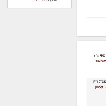
חבד)
כפר חב"ד ב'
מאי
ע״ה
טריאול
ערל רוזן
 קראון