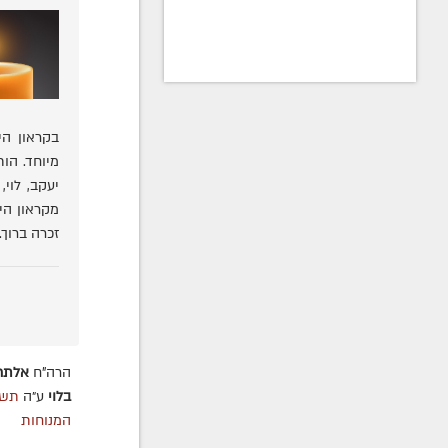
בקראון הי
מיוחד. הות
יעקב, לוי,
מקראון הי
זכרה ברוך.
הרה"ח
אלתר
בלוי
ע״ה
תשס
המנוחות