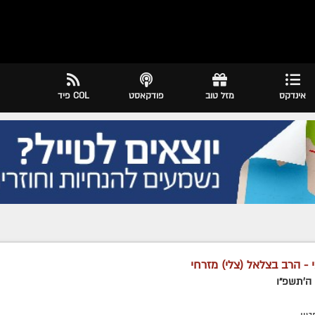
אינדקס
מזל טוב
פודקאסט
COL פיד
 - הרב בצלאל (צלי) מזרחי
ן ה׳תשפ״ו