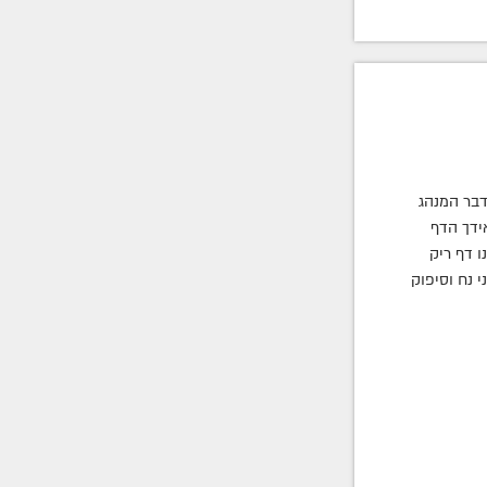
דבר המנהג
ידך הדף
ו דף ריק
 נח וסיפוק