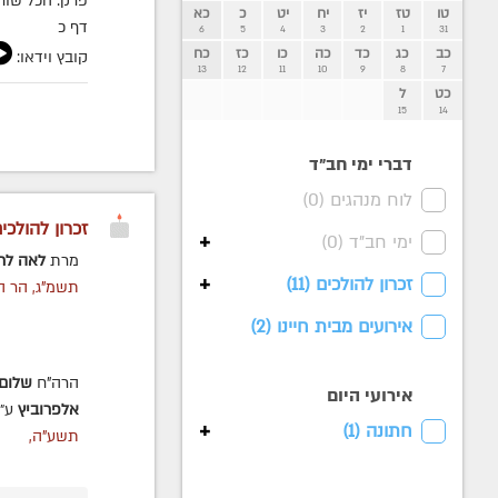
פרק: הכל שוח
טו
טז
יז
יח
יט
כ
כא
דף כ
6
5
4
3
2
1
31
כב
כג
כד
כה
כו
כז
כח
קובץ וידאו:
13
12
11
10
9
8
7
כט
ל
15
14
דברי ימי חב״ד
לוח מנהגים (
0
)
זכרון להולכי
+
ימי חב"ד (
0
)
מרת
לאה לר
+
זכרון להולכים (
11
)
תשמ"ג, הר ה
אירועים מבית חיינו (
2
)
הרה"ח
שלום 
אירועי היום
אלפרוביץ
ע״
+
חתונה (
1
)
תשע"ה,