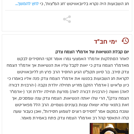
חג השבועות היה נקרא בליובאוויטש 'חג המ"צות', כי
לחץ להמשך...
ימי חב"ד
יום קבלת הנשיאות של אדמו"ר הצמח צדק
לאחר הסתלקות אדמו"ר האמצעי גמרו אומר זקני החסידים לבקש
מאדמו"ר הצמח צדק כי יאות לקבל עליו את הנשיאות אך אדמו"ר הצמח
צדק סירב. בג' סיוון תקפ"ט הגיע החסיד הרב פרץ חן לליובאוויטש
לקראת חג השבועות בפגשו את אדמו"ר הצמח צדק פנה אליו באמרו כי
כיון ש"איש (-אדמו"ר הזקן) מזריע תחילה יולדת נקבה (-הרבנית דבורה
לאה) ואשה (-הרבנית דבורה לאה) מזרעת תחילה יולדת זכר (-אדמו"ר
הצמח צדק)", הרי שלו יאתה הנשיאות. הצמח צדק ענה שמסכים, אך
זאת בתנאי שלא ישאלו עצות בענינים גשמיים. הרב הלל מפאריטש
שנכח במקום אמר "חסידים רוצים לשמוע חסידות", ואכן כעבור שעה
קלה התאסף קהל רב ואדמו"ר הצמח צדק פתח באמירת מאמר.