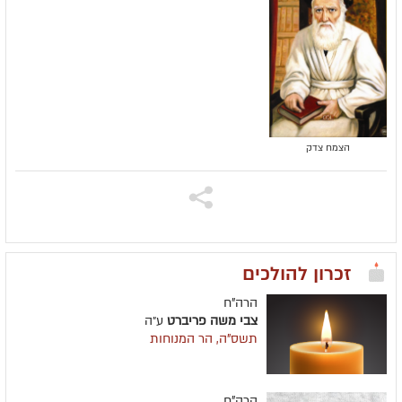
הצמח צדק
זכרון להולכים
הרה"ח
צבי משה פריברט
ע״ה
תשס"ה, הר המנוחות
הרה"ח