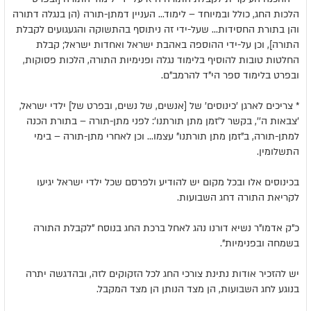
הלכות החג, כולל ובמיוחד – לימוד... העניין דמתן-תורה (הן בנגלה דתורה
והן בתורת החסידות... שעל-ידי זה ניתוסף בהתשוקה והגעגועים לקבלת
התורה], וכן על-ידי ההוספה באהבת ישראל ואחדות ישראל; קבלת
החלטות טובות להוסיף בלימוד נגלה ופנימיות התורה, הלכות פסוקות,
ובפרט בלימוד ספר הי"ד להרמב"ם.
* צריכים לארגן 'כינוסים' של [אנשים, של נשים, ובפרט של] ילדי ישראל,
'צבאות ה'', בקשר ל'זמן מתן תורתנו': לפני מתן-תורה – בתורת הכנה
למתן-תורה, ב"זמן מתן תורתנו" עצמו... וכן לאחרי מתן-תורה – בימי
התשלומין.
בכינוסים אלו ובכל מקום יש להודיע ולפרסם שכל ילדי ישראל יגיעו
לקריאת התורה דחג השבועות.
כ"ק אדמו"ר נשיא דורנו נהג לאחל ברכת החג בנוסח "לקבלת התורה
בשמחה ובפנימיות".
יש להזכיר אודות נתינת צורכי החג לכל הזקוקים לזה, ובהדגשה יתרה
בנוגע לחג השבועות, הן מצד הנותן הן מצד המקבל.