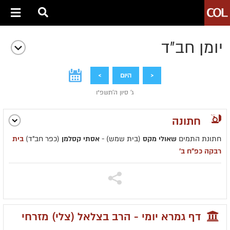
יומן חב״ד
<
היום
>
ג' סיון ה׳תשפ״ו
חתונה
חתונת התמים
שאולי מקס
(בית שמש) -
אסתי קסלמן
(כפר חב"ד)
בית
רבקה כפ"ח ב'
דף גמרא יומי - הרב בצלאל (צלי) מזרחי