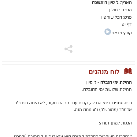
תאריך: ג' סיון ה׳תשפ״ו
מסכת : חולין
פרק: הכל שוחטין
דף יט
קובץ וידאו:
לוח מנהגים
תחילת ימי הגבלה
- ג' סיון
תחילת שלושת ימי ההגבלה.
כשהסתפרו בימי הגבלה, קודם ערב חג השבועות, לא היתה רוח כ"ק
אדמו"ר (מהורש"ב) נ"ע נוחה מזה.
הכנות למתן-תורה:
* "ההכנה העיקרית לקבלת התורה היא על-ידי לימוד התורה [ובפרט