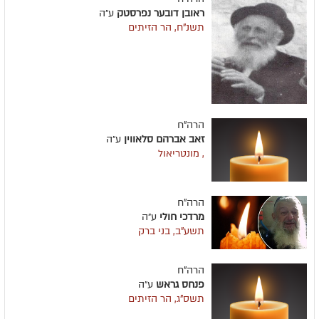
ראובן דובער נפרסטק
ע״ה
תשנ"ח, הר הזיתים
הרה"ח
זאב אברהם סלאווין
ע״ה
, מונטריאול
הרה"ח
מרדכי חולי
ע״ה
תשע"ב, בני ברק
הרה"ח
פנחס גראש
ע״ה
תשס"ג, הר הזיתים