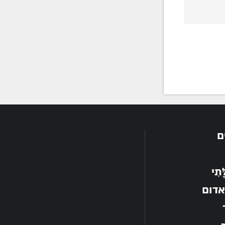
ם
תִי
אדום