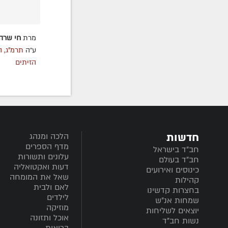
מרת
חי שרה
ע״ה
תרמ"ג, ה
הזיתים
חדשות
הלכה ומנהג
מדף הספרים
חב”ד בישראל
עלונים ותשורות
חב”ד בעולם
דעות ואקטואליה
כינוסים ואירועים
שאל את המומחה
קהילות
לאם ולבית
בחצרות קדשינו
לילדים
שמחות אנ"ש
מוזיקה
יוצאים לשליחות
אוכל ותזונה
נשות חב"ד