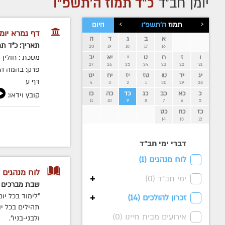
יומן חב״ד
כ"ד תמוז ה׳תשפ״ו
›
‹
תמוז
ה׳תשפ״ו
היום
דף גמרא יומי
א
ב
ג
ד
ה
תאריך: כ"ד תמ
20
19
18
17
16
מסכת : חולין
ו
ז
ח
ט
י
יא
יב
27
26
25
24
23
22
21
פרק: בהמה ה
יג
יד
טו
טז
יז
יח
יט
דף ע
4
3
2
1
30
29
28
כ
כא
כב
כג
כד
כה
כו
קובץ וידאו:
11
10
9
8
7
6
5
כז
כח
כט
14
13
12
דברי ימי חב״ד
לוח מנהגים (
1
)
לוח מנהגים
+
ימי חב"ד (
0
)
שבת מברכים
-
+
"לימוד בכל יו
זכרון להולכים (
14
)
תהילים בכל יו
אירועים מבית חיינו (
0
)
ולבני-בניו".