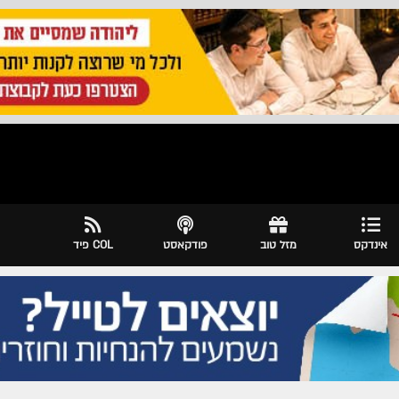
אינדקס
מזל טוב
פודקאסט
COL פיד