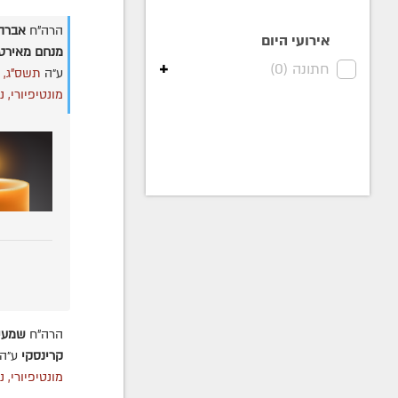
הרה"ח
אברה
אירועי היום
מנחם מאירט
+
חתונה (
0
)
ע״ה
תשס"ג,
מונטיפיורי, ני
הרה"ח
שמעי
קרינסקי
ע״ה
מונטיפיורי, ני