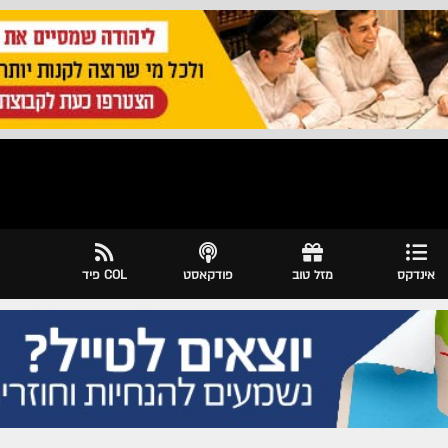
אינדקס
מזל טוב
פודקאסט
COL פיד