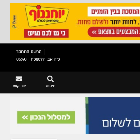
הרשם
התחבר
כ"ה אב, ה׳תשפ״ו
06:40
חיפוש
צור קשר