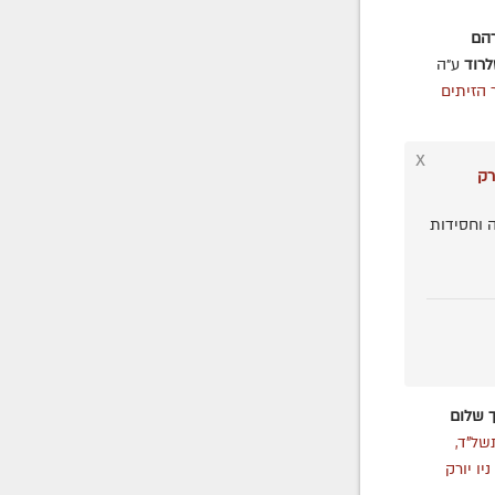
הם
רוד
ע״ה
הזיתים
x
רק
 וחסידות
 שלום
של"ד,
ניו יורק