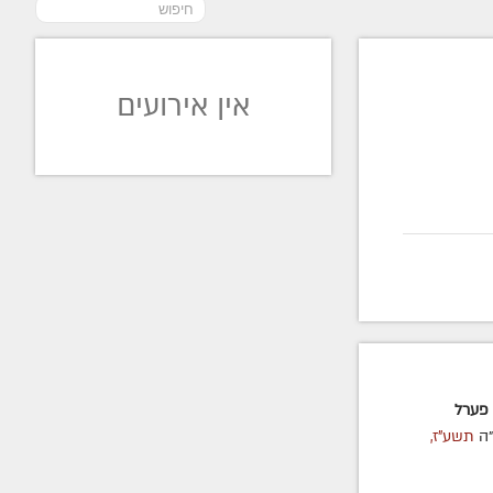
אין אירועים
 פערל
ה
תשע"ז,