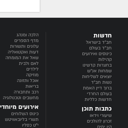
חדשות
הלכה ומנהג
מדף הספרים
חב”ד בישראל
עלונים ותשורות
חב”ד בעולם
דעות ואקטואליה
כינוסים ואירועים
שאל את המומחה
קהילות
לאם ולבית
בחצרות קדשינו
לילדים
שמחות אנ"ש
מוזיקה
יוצאים לשליחות
אוכל ותזונה
נשות חב"ד
בריאות
ברוך דיין האמת
רכב ותחבורה
בעולם החרדי
מחשבים וטכנולוגיה
חדשות כלליות
אירועים מיוחדי
כתבות תוכן
כינוס השלוחים
שיעורי וידאו
תשרי בליובאוויטש
זכרון להולכים
י"ט כסליו
היו ימים