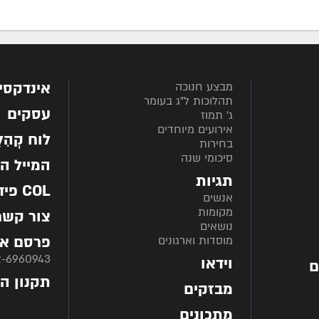
אינדקסי
מבצע חנוכה
תהלוכות ל"ג בעומר
עסקים
ג' תמוז
אירועים מיוחדים
לוח קְהִלָּ
בחירות
סיכומי שנה
המייל ה
תגיות
COL פיד
אנשים
מקומות
צור קשר
נושאים
פרסם אצ
מוסדות וארגונים
2-6960943
וידאו
ם
תקנון ה
מבזקים
מתכונים