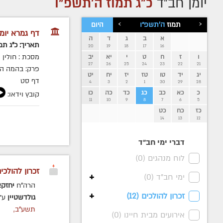
יומן חב״ד
כ"ג תמוז ה׳תשפ״ו
›
‹
תמוז
ה׳תשפ״ו
היום
דף גמרא יומי
א
ב
ג
ד
ה
תאריך: כ"ג תמ
20
19
18
17
16
מסכת : חולין
ו
ז
ח
ט
י
יא
יב
27
26
25
24
23
22
21
פרק: בהמה ה
יג
יד
טו
טז
יז
יח
יט
דף סט
4
3
2
1
30
29
28
כ
כא
כב
כג
כד
כה
כו
קובץ וידאו:
11
10
9
8
7
6
5
כז
כח
כט
14
13
12
דברי ימי חב״ד
לוח מנהגים (
0
)
זכרון להולכי
+
ימי חב"ד (
0
)
הרה"ח
יחזקא
+
זכרון להולכים (
12
)
גולדשטיין
ע״
תשע"ב,
אירועים מבית חיינו (
0
)