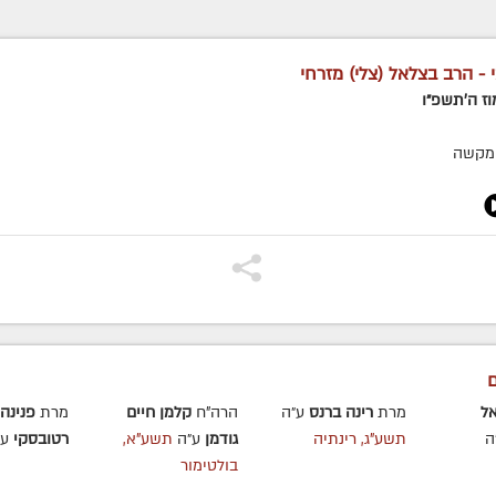
 - הרב בצלאל (צלי) מזרחי
וז ה׳תשפ״ו
מקשה
ם
ל
מרת
רינה ברנס
ע״ה
הרה"ח
קלמן חיים
מרת
פנינה
ה
תשע"ג, רינתיה
גודמן
ע״ה
תשע"א,
רטובסקי
ע״
בולטימור