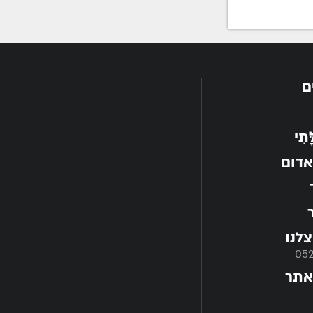
ם
תִי
אדום
לנו
05
אתר