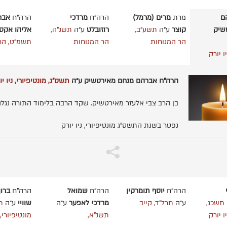
ם
מרת
מרים (מרמל)
הרה"ח
מרדכי
הרה"ח
אבר
שיק
קוצר
ע״ה
תשע"ב,
רוזובלט
ע״ה
תשנ"ה,
אליהו אקסל
הר המנוחות
הר המנוחות
תשמ"ט, הר 
ו יורק
הרה"ח אברהם מנחם מאירטשיק ע״ה
תשס"ג, מונטיפיורי, ניו יו
בן הרב צבי אלעזר מאירטשיק. שקד הרבה בלימוד התורה נגלה
נפטר בשנת התשס"ג מונטיפיורי, ניו יורק
הרה"ח
יוסף תומרקין
הרה"ח
שמואל
הרה"ח
ברוך
תשכג,
ע״ה
תרל"ד, קייב
מרדכי לאפער
ע״ה
שוויי
ע״ה
ת
ו יורק
תשנ"א,
מונטיפיורי, 