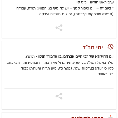
ערב ראש חודש
- כ"ט סיון
* ביום זה – 'יום כיפור קטן' – יש להוסיף בג' הקווין: תורה, עבודה
(תפילה שבמקום קרבנות), גמילות-חסדים וצדקה.
ימי חב"ד
יום ההילולא של רבי חיים אברהם, בן אדמו"ר הזקן
- תרפ״ג
נולד באלול תקל"ז בליאזנא, היה גדול מאד בתורה ובחסידות, הרבי כתב
כליו כי "נודע בצדקות שלו". נפטר כ"ט סיון תר"ח ומנוחתו כבוד
בליובאוויטש.