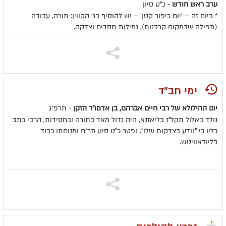
ערב ראש חודש
- כ"ט סיון
* ביום זה – 'יום כיפור קטן' – יש להוסיף בג' הקווין: תורה, עבודה
(תפילה שבמקום קרבנות), גמילות-חסדים וצדקה.
ימי חב"ד
יום ההילולא של רבי חיים אברהם, בן אדמו"ר הזקן
- תרפ״ג
נולד באלול תקל"ז בליאזנא, היה גדול מאד בתורה ובחסידות, הרבי כתב
כליו כי "נודע בצדקות שלו". נפטר כ"ט סיון תר"ח ומנוחתו כבוד
בליובאוויטש.