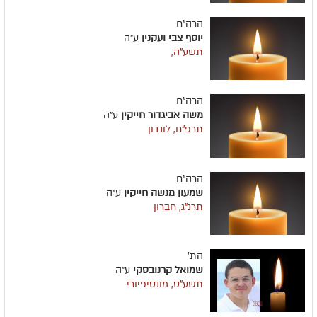
הרה"ח
יוסף צבי ועקנין
ע״ה
תשע"ה,
הרה"ח
משה אביגדור חייקין
ע״ה
תרפ"ח, לונדון
הרה"ח
שמעון מנשה חייקין
ע״ה
תרנ"ג, חברון
הת'
שמואל קרנובסקי
ע״ה
תשע"ט, מונטיפיורי