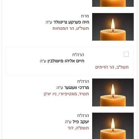
מרת
חיה פערקע גרינוולד
ע״ה
תשל"ט, הר המנוחות
הרה"ח
חיים אליהו מישולבין
ע״ה
תשל"ב, הר הזיתים
הרה"ח
מרדכי ווענגער
ע״ה
תשיד, מונטיפיורי, ניו יורק
הרה"ח
יעקב פיל
ע״ה
תשס"ה, לוד