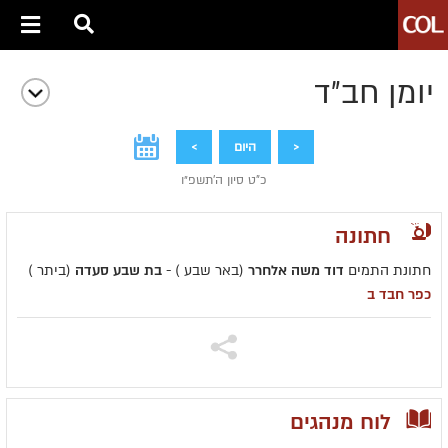
יומן חב״ד
<
היום
>
כ"ט סיון ה׳תשפ״ו
חתונה
חתונת התמים
דוד משה אלחרר
(באר שבע ) -
בת שבע סעדה
(ביתר )
כפר חבד ב
לוח מנהגים