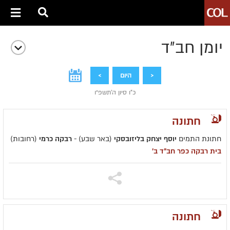
יומן חב״ד
<
היום
>
כ"ו סיון ה׳תשפ״ו
חתונה
חתונת התמים
יוסף יצחק בליזובסקי
(באר שבע) -
רבקה כרמי
(רחובות)
בית רבקה כפר חב"ד ב'
חתונה