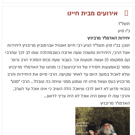
אירועים מבית חיינו
תשל"ד
כ"ו סיון
יחידות האדמו"ר מרביניץ
תוכן: בכ"ו סיון תשל"ד הגיע רבי חיים זאנוויל אברמוביץ מריבניץ ליחידות
אצל הרבי, היחידות נמשכה שעה ארוכה כשבמהלכה שמו לב לכך שהרבי
קם ממקומו (!) ועשה תנועות וכו'. כעבור שעה נכנס המזכיר הרב גרונר
ומסר (באמצעות חסידיו של הריבניצער) כי מנהגו של האדמו"ר מריבניץ
שלא לאכול במשך היום עד לאחר שקיעה. הרבי סיים את היחידות והרב
מריבניץ כעס ושאל מיהו זה שמנע ממני שיחה כה טובה?... הרבי "סנט"
בגבאי מדוע לא דואג לרבו שיאכל. הלה השיב כי אינו אוכל עד הערב,
והרבי ענה לו שאם היה אוכל לא היה צריך לדאוג...
האדמו"ר מריבניץ