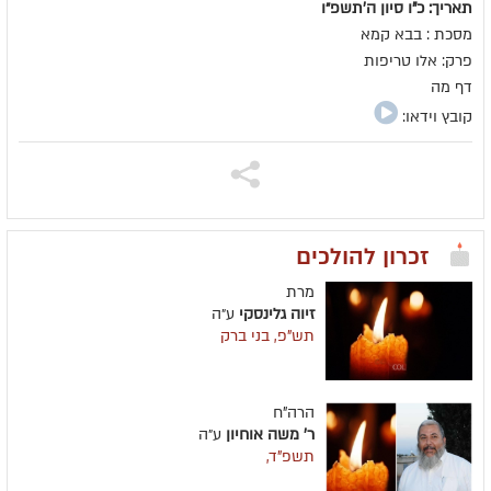
תאריך: כ"ו סיון ה׳תשפ״ו
מסכת : בבא קמא
פרק: אלו טריפות
דף מה
קובץ וידאו:
זכרון להולכים
מרת
זיוה גלינסקי
ע״ה
תש"פ, בני ברק
הרה"ח
ר' משה אוחיון
ע״ה
תשפ"ד,