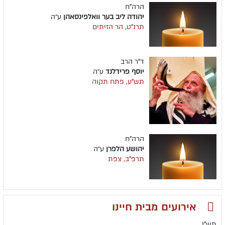
הרה"ח
יהודה ליב בער וואלפינסאהן
ע״ה
תרנ"ט, הר הזיתים
ד"ר הרב
יוסף פרידלנד
ע״ה
תש"ע, פתח תקוה
הרה"ח
יהושע הלפרן
ע״ה
תרפ"ב, צפת
אירועים מבית חיינו
תש"נ