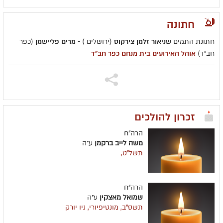
חתונה
חתונת התמים
שניאור זלמן צירקוס
(ירושלים ) -
מרים פליישמן
(כפר
חב"ד)
אוהל האירועים בית מנחם כפר חב"ד
זכרון להולכים
הרה"ח
משה לייב ברקמן
ע״ה
תשל"ט,
הרה"ח
שמואל מאצקין
ע״ה
תשס"ב, מונטיפיורי, ניו יורק