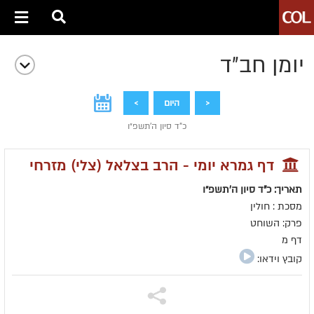
יומן חב״ד
<
היום
>
כ"ד סיון ה׳תשפ״ו
דף גמרא יומי - הרב בצלאל (צלי) מזרחי
תאריך: כ"ד סיון ה׳תשפ״ו
מסכת : חולין
פרק: השוחט
דף מ
קובץ וידאו: