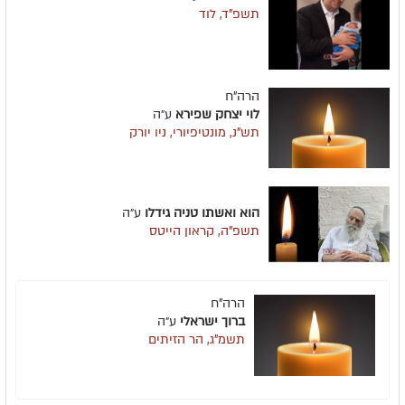
תשפ"ד, לוד
הרה"ח
לוי יצחק שפירא
ע״ה
תש"נ, מונטיפיורי, ניו יורק
הוא ואשתו טניה גידלו
ע״ה
תשפ"ה, קראון הייטס
הרה"ח
ברוך ישראלי
ע״ה
תשמ"ג, הר הזיתים