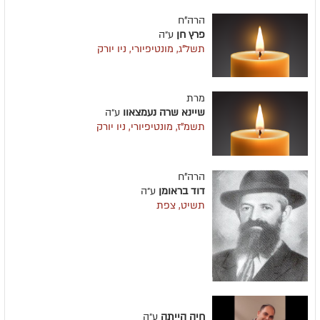
הרה"ח
פרץ חן
ע״ה
תשל"ג, מונטיפיורי, ניו יורק
מרת
שיינא שרה נעמצאוו
ע״ה
תשמ"ז, מונטיפיורי, ניו יורק
הרה"ח
דוד בראומן
ע״ה
תשיט, צפת
חיה הייתה
ע״ה