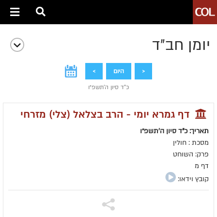
יומן חב״ד
<
היום
>
כ"ד סיון ה׳תשפ״ו
דף גמרא יומי - הרב בצלאל (צלי) מזרחי
תאריך: כ"ד סיון ה׳תשפ״ו
מסכת : חולין
פרק: השוחט
דף מ
קובץ וידאו: