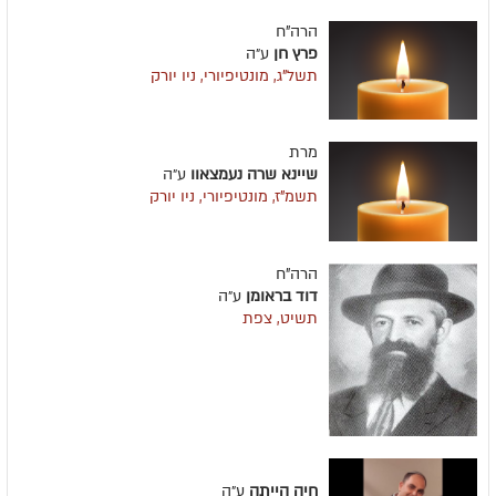
הרה"ח
פרץ חן
ע״ה
תשל"ג, מונטיפיורי, ניו יורק
מרת
שיינא שרה נעמצאוו
ע״ה
תשמ"ז, מונטיפיורי, ניו יורק
הרה"ח
דוד בראומן
ע״ה
תשיט, צפת
חיה הייתה
ע״ה