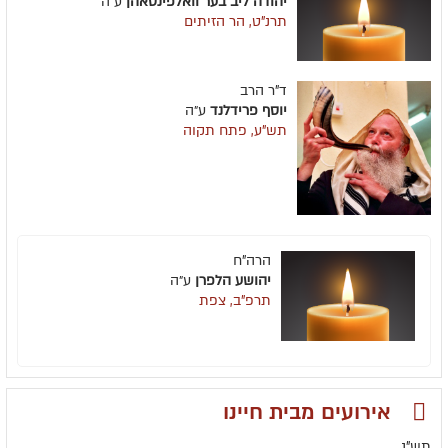
יהודה ליב בער וואלפינסאהן
ע״ה
תרנ"ט, הר הזיתים
ד"ר הרב
יוסף פרידלנד
ע״ה
תש"ע, פתח תקוה
הרה"ח
יהושע הלפרן
ע״ה
תרפ"ב, צפת
אירועים מבית חיינו
תש"נ