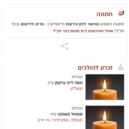
חתונה
חתונת התמים
שניאור זלמן צירקוס
(ירושלים ) -
מרים פליישמן
(כפר
חב"ד)
אוהל האירועים בית מנחם כפר חב"ד
זכרון להולכים
הרה"ח
משה לייב ברקמן
ע״ה
תשל"ט,
הרה"ח
שמואל מאצקין
ע״ה
תשס"ב, מונטיפיורי, ניו יורק