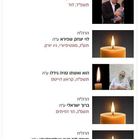
תשפ"ד, לוד
הרה"ח
לוי יצחק שפירא
ע״ה
תש"נ, מונטיפיורי, ניו יורק
הוא ואשתו טניה גידלו
ע״ה
תשפ"ה, קראון הייטס
הרה"ח
ברוך ישראלי
ע״ה
תשמ"ג, הר הזיתים
הרה"ח