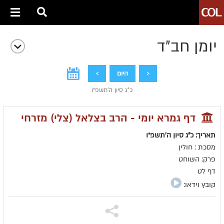
יומן חב״ד
<
היום
>
כ"ג סיון ה׳תשפ״ו
דף גמרא יומי - הרב בצלאל (צלי) מזרחי
תאריך: כ"ג סיון ה׳תשפ״ו
מסכת : חולין
פרק: השוחט
דף לט
קובץ וידאו: