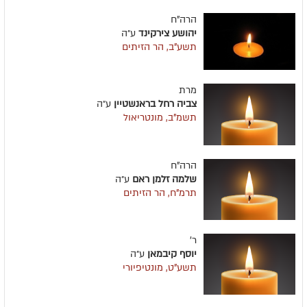
הרה"ח
יהושע צירקינד
ע״ה
תשע"ב, הר הזיתים
מרת
צביה רחל בראנשטיין
ע״ה
תשמ"ב, מונטריאול
הרה"ח
שלמה זלמן ראם
ע״ה
תרמ"ח, הר הזיתים
ר'
יוסף קיבמאן
ע״ה
תשע"ט, מונטיפיורי