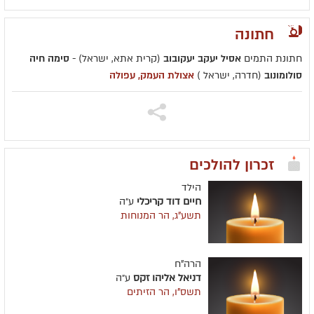
חתונה
חתונת התמים
אסיל יעקב יעקובוב
(קרית אתא, ישראל) -
סימה חיה
סולומונוב
(חדרה, ישראל )
אצולת העמק, עפולה
זכרון להולכים
הילד
חיים דוד קריכלי
ע״ה
תשע"ג, הר המנוחות
הרה"ח
דניאל אליהו זקס
ע״ה
תשס"ו, הר הזיתים