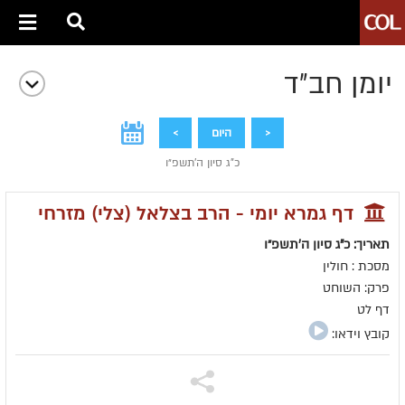
יומן חב״ד
<
היום
>
כ"ג סיון ה׳תשפ״ו
דף גמרא יומי - הרב בצלאל (צלי) מזרחי
תאריך: כ"ג סיון ה׳תשפ״ו
מסכת : חולין
פרק: השוחט
דף לט
קובץ וידאו: