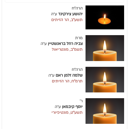
הרה"ח
יהושע צירקינד
ע״ה
תשע"ב, הר הזיתים
מרת
צביה רחל בראנשטיין
ע״ה
תשמ"ב, מונטריאול
הרה"ח
שלמה זלמן ראם
ע״ה
תרמ"ח, הר הזיתים
ר'
יוסף קיבמאן
ע״ה
תשע"ט, מונטיפיורי