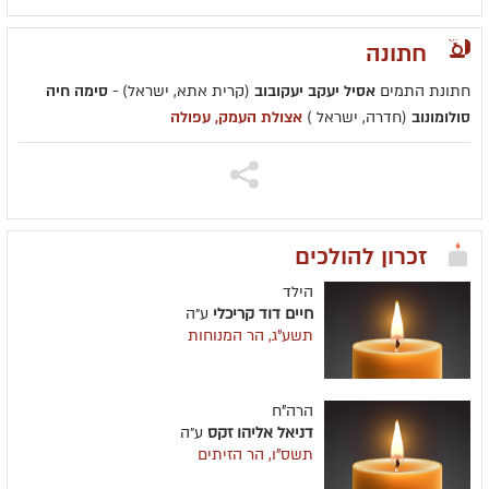
חתונה
חתונת התמים
אסיל יעקב יעקובוב
(קרית אתא, ישראל) -
סימה חיה
סולומונוב
(חדרה, ישראל )
אצולת העמק, עפולה
זכרון להולכים
הילד
חיים דוד קריכלי
ע״ה
תשע"ג, הר המנוחות
הרה"ח
דניאל אליהו זקס
ע״ה
תשס"ו, הר הזיתים