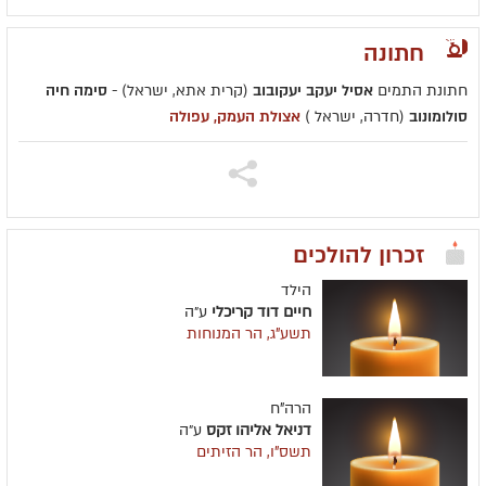
חתונה
חתונת התמים
אסיל יעקב יעקובוב
(קרית אתא, ישראל) -
סימה חיה
סולומונוב
(חדרה, ישראל )
אצולת העמק, עפולה
זכרון להולכים
הילד
חיים דוד קריכלי
ע״ה
תשע"ג, הר המנוחות
הרה"ח
דניאל אליהו זקס
ע״ה
תשס"ו, הר הזיתים