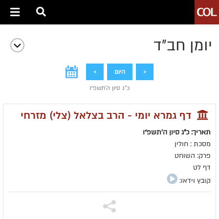
יומן חב״ד
<
היום
>
כ"ג סיון ה׳תשפ״ו
דף גמרא יומי - הרב בצלאל (צלי) מזרחי
תאריך: כ"ג סיון ה׳תשפ״ו
מסכת : חולין
פרק: השוחט
דף לט
קובץ וידאו: