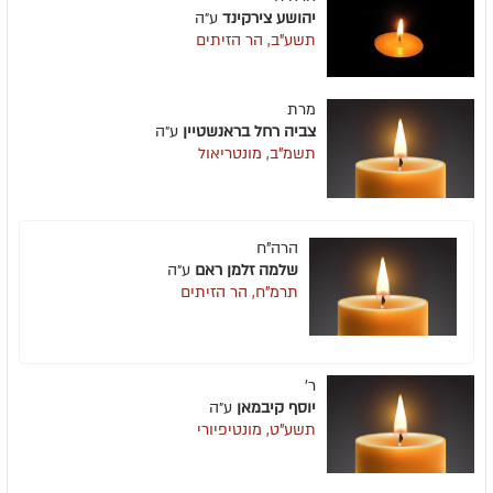
יהושע צירקינד
ע״ה
תשע"ב, הר הזיתים
מרת
צביה רחל בראנשטיין
ע״ה
תשמ"ב, מונטריאול
הרה"ח
שלמה זלמן ראם
ע״ה
תרמ"ח, הר הזיתים
ר'
יוסף קיבמאן
ע״ה
תשע"ט, מונטיפיורי