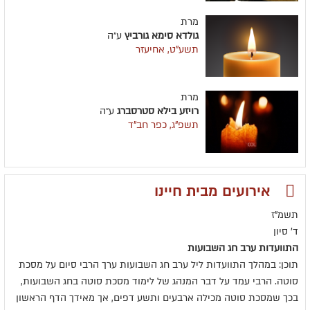
מרת
גולדא סימא גורביץ
ע״ה
תשע"ט, אחיעזר
מרת
רויזע בילא סטרסברג
ע״ה
תשפ"ג, כפר חב"ד
אירועים מבית חיינו
תשמ"ז
ד' סיון
התוועדות ערב חג השבועות
תוכן: במהלך התוועדות ליל ערב חג השבועות ערך הרבי סיום על מסכת
סוטה. הרבי עמד על דבר המנהג של לימוד מסכת סוטה בחג השבועות,
בכך שמסכת סוטה מכילה ארבעים ותשע דפים, אך מאידך הדף הראשון