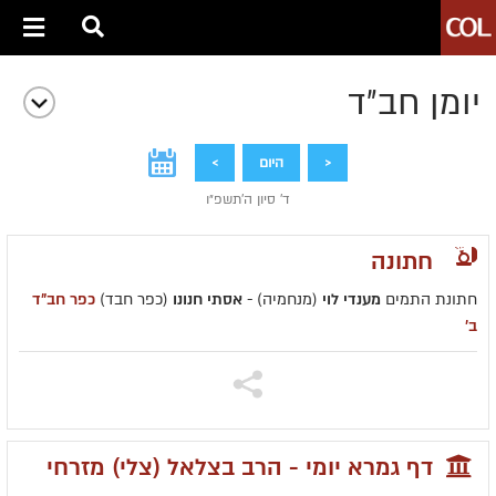
יומן חב״ד
<
היום
>
ד' סיון ה׳תשפ״ו
חתונה
חתונת התמים
מענדי לוי
(מנחמיה) -
אסתי חנונו
(כפר חבד)
כפר חב"ד
ב'
דף גמרא יומי - הרב בצלאל (צלי) מזרחי