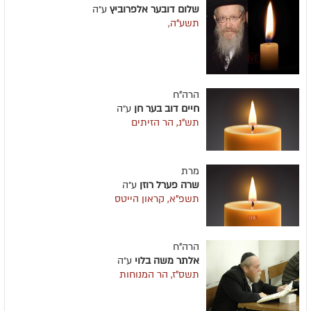
שלום דובער אלפרוביץ
ע״ה
תשע"ה,
הרה"ח
חיים דוב בער חן
ע״ה
תש"נ, הר הזיתים
מרת
שרה פערל רוזן
ע״ה
תשפ"א, קראון הייטס
הרה"ח
אלתר משה בלוי
ע״ה
תשס"ז, הר המנוחות