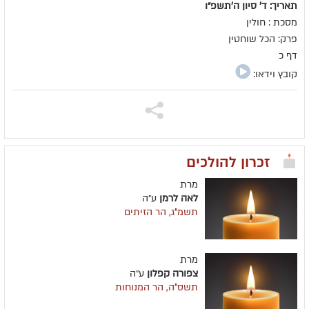
תאריך: ד' סיון ה׳תשפ״ו
מסכת : חולין
פרק: הכל שוחטין
דף כ
קובץ וידאו:
זכרון להולכים
מרת
לאה לרמן
ע״ה
תשמ"ג, הר הזיתים
מרת
צפורה קפלון
ע״ה
תשס"ה, הר המנוחות