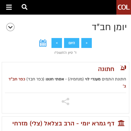
יומן חב״ד
<
היום
>
ד' סיון ה׳תשפ״ו
חתונה
חתונת התמים
מענדי לוי
(מנחמיה) -
אסתי חנונו
(כפר חבד)
כפר חב"ד
ב'
דף גמרא יומי - הרב בצלאל (צלי) מזרחי