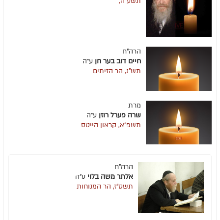
תשע"ה,
הרה"ח
חיים דוב בער חן
ע״ה
תש"נ, הר הזיתים
מרת
שרה פערל רוזן
ע״ה
תשפ"א, קראון הייטס
הרה"ח
אלתר משה בלוי
ע״ה
תשס"ז, הר המנוחות