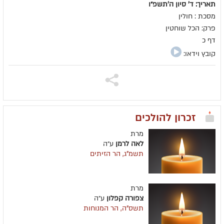
תאריך: ד' סיון ה׳תשפ״ו
מסכת : חולין
פרק: הכל שוחטין
דף כ
קובץ וידאו:
זכרון להולכים
מרת
לאה לרמן
ע״ה
תשמ"ג, הר הזיתים
מרת
צפורה קפלון
ע״ה
תשס"ה, הר המנוחות