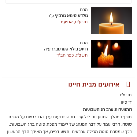
מרת
גולדא סימא גורביץ
ע״ה
תשע"ט, אחיעזר
מרת
רויזע בילא סטרסברג
ע״ה
תשפ"ג, כפר חב"ד
אירועים מבית חיינו
תשמ"ז
ד' סיון
התוועדות ערב חג השבועות
תוכן: במהלך התוועדות ליל ערב חג השבועות ערך הרבי סיום על מסכת
סוטה. הרבי עמד על דבר המנהג של לימוד מסכת סוטה בחג השבועות,
בכך שמסכת סוטה מכילה ארבעים ותשע דפים, אך מאידך הדף הראשון