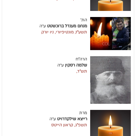
הת'
מנחם מענדל ברוכשטט
ע״ה
תשע"ז, מונטיפיורי, ניו יורק
הרה"ח
שלמה רסקין
ע״ה
תש"ד,
מרת
רייצא שילקדרויט
ע״ה
תשפ"ג, קראון הייטס