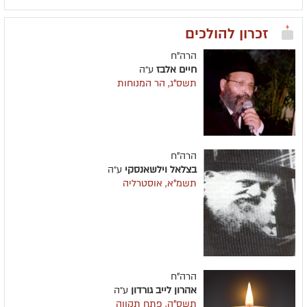
זכרון להולכים
הרה"ח
חיים אלבז
ע״ה
תשס"ג, הר המנוחות
הרה"ח
בצלאל וילשאנסקי
ע״ה
תשמ"א, אוסטרליה
הרה"ח
אהרון לייב גורדון
ע״ה
תשס"ה, פתח תקווה