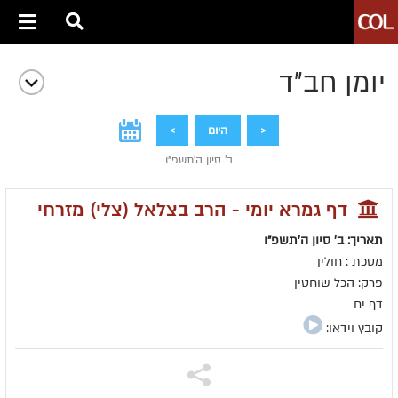
יומן חב״ד
<
היום
>
ב' סיון ה׳תשפ״ו
דף גמרא יומי - הרב בצלאל (צלי) מזרחי
תאריך: ב' סיון ה׳תשפ״ו
מסכת : חולין
פרק: הכל שוחטין
דף יח
קובץ וידאו: