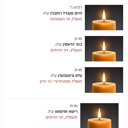
רה"ח ר'
חיים מענדל רוזנברג
ע״ה
תשנ"ז, הר המנוחות
מרת
בתי יודאסין
ע״ה
תשמ"ב, הר הזיתים
מרת
עלא גרוענבערג
ע״ה
תשנ"ז, מונטיפיורי, ניו יורק
מרת
רישא אזימאוו
ע״ה
תשס"ה, הר הזיתים