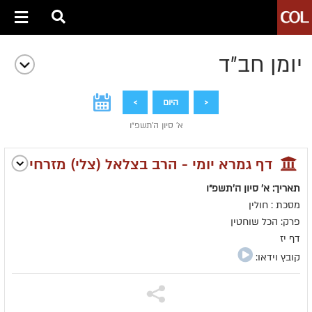
יומן חב״ד
<
היום
>
א' סיון ה׳תשפ״ו
דף גמרא יומי - הרב בצלאל (צלי) מזרחי
תאריך: א' סיון ה׳תשפ״ו
מסכת : חולין
פרק: הכל שוחטין
דף יז
קובץ וידאו: