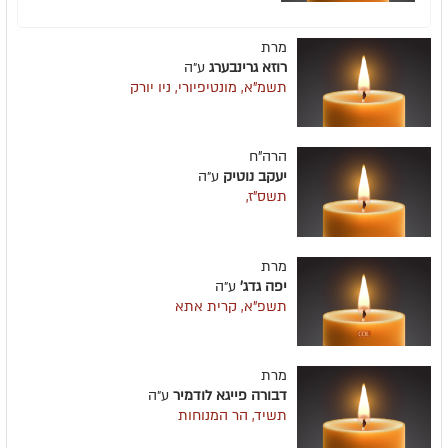
מרת
רוזא גרינבערג
ע״ה
תשמ"א, מונטיפיורי, ניו יורק
הרה"ח
יעקב נוטיק
ע״ה
תשס"ז,
מרת
יפה גדג'
ע״ה
תשפ"א, קרית אתא
מרת
דבורה פייגא לודמיר
ע״ה
תשיד, הר המנוחות