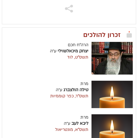
זכרון להולכים
הרה"ח חכם
יצחק מיכאלשוילי
ע״ה
תשס"ט, לוד
מרת
טילה הולצברג
ע״ה
תשס"ד, כפר קוממיות
מרת
ליבא לעב
ע״ה
תשס"א, מונטריאול