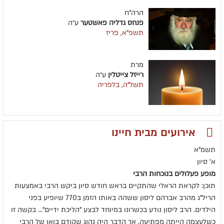
הרה"ח
פנחס גדליה פאשטער
ע״ה
תשפ"א, פריז
מרת
רייזל צייטלין
ע״ה
תשל"ה, בלפריה
אירועים מבית חיינו
תשמ"א
א' סיון
מופע פעלולים בנוכחות הרבי
תוכן: לקראת הראלי שהתקיים בראש חודש סיון ביקש הרבי באמצעות
הריל"ג מהרב אברהם ליסון ששהה באותו הזמן ב770 שיופיע בפני
הילדים. הרב ליסון נודע בכשרונו במיוחד לבצע "הליכת ידיים"... בקשה זו
כשלעצמה הייתה מפתיעה, אך הדבר היה נהוג שקודם בואו של הרבי