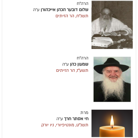
הרה"ח
שלום דובער הכהן אייכהורן
ע״ה
תשנ"ח, הר הזיתים
הרה"ח
שמעון כהן
ע״ה
תשע"ז, הר הזיתים
מרת
חי אסתר חרך
ע״ה
תשנ"ט, מונטיפיורי, ניו יורק