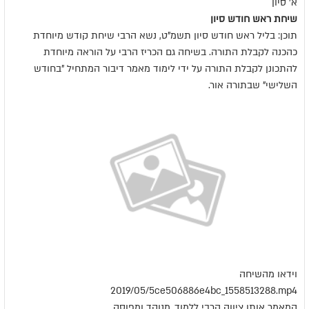
א' סיון
שיחת ראש חודש סיון
תוכן: בליל ראש חודש סיון תשמ"ט, נשא הרבי שיחת קודש מיוחדת
כהכנה לקבלת התורה. בשיחה גם הכריז הרבי על הוראה מיוחדת
להתכונן לקבלת התורה על ידי לימוד מאמר דיבור המתחיל "בחודש
השלישי" שבתורה אור.
וידאו מהשיחה
2019/05/5ce506886e4bc_1558513288.mp4
המאמר אותו ציווה הרבי ללמוד, מנוקד ומפוסק