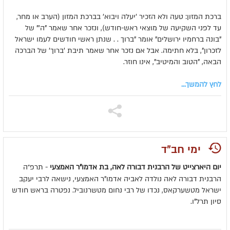
ברכת המזון: טעה ולא הזכיר 'יעלה ויבוא' בברכת המזון (הערב או מחר,
עד לפני השקיעה של מוצאי ראש-חודש), ונזכר אחר שאמר "ה'" של
"בונה ברחמיו ירושלים" אומר "ברוך . . שנתן ראשי חודשים לעמו ישראל
לזכרון", בלא חתימה. אבל אם נזכר אחר שאמר תיבת 'ברוך' של הברכה
הבאה, "הטוב והמיטיב", אינו חוזר.
לחץ להמשך...
ימי חב"ד
יום היארצייט של הרבנית דבורה לאה, בת אדמו"ר האמצעי
- תרפ״ה
הרבנית דבורה לאה נולדה לאביה אדמו"ר האמצעי, נישאה לרבי יעקב
ישראל מטשערקאס, נכדו של רבי נחום מטשרנוביל. נפטרה בראש חודש
סיון תרל"ו.