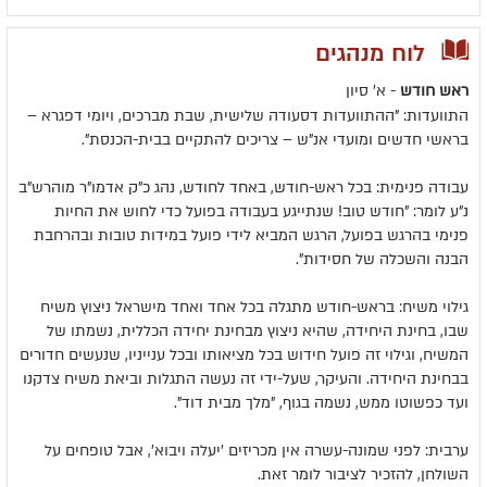
לוח מנהגים
ראש חודש
- א' סיון
התוועדות: "ההתוועדות דסעודה שלישית, שבת מברכים, ויומי דפגרא –
בראשי חדשים ומועדי אנ"ש – צריכים להתקיים בבית-הכנסת".
עבודה פנימית: בכל ראש-חודש, באחד לחודש, נהג כ"ק אדמו"ר מוהרש"ב
נ"ע לומר: "חודש טוב! שנתייגע בעבודה בפועל כדי לחוש את החיות
פנימי בהרגש בפועל, הרגש המביא לידי פועל במידות טובות ובהרחבת
הבנה והשכלה של חסידות".
גילוי משיח: בראש-חודש מתגלה בכל אחד ואחד מישראל ניצוץ משיח
שבו, בחינת היחידה, שהיא ניצוץ מבחינת יחידה הכללית, נשמתו של
המשיח, וגילוי זה פועל חידוש בכל מציאותו ובכל ענייניו, שנעשים חדורים
בבחינת היחידה. והעיקר, שעל-ידי זה נעשה התגלות וביאת משיח צדקנו
ועד כפשוטו ממש, נשמה בגוף, "מלך מבית דוד".
ערבית: לפני שמונה-עשרה אין מכריזים 'יעלה ויבוא', אבל טופחים על
השולחן, להזכיר לציבור לומר זאת.