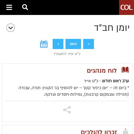
יומן חב״ד
<
היום
>
כ"ט אייר ה׳תשפ״ו
לוח מנהגים
ערב ראש חודש
- כ"ט אייר
* ביום זה – 'יום כיפור קטן' – יש להוסיף בג' הקווין: תורה, עבודה
(תפילה שבמקום קרבנות), גמילות-חסדים וצדקה.
זכרון להולכים