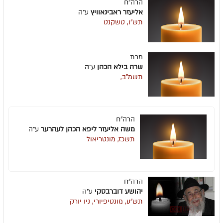
הרה"ח
אליעזר ראבינאוויץ
ע״ה
תש"ו, טשקנט
מרת
שרה בילא הכהן
ע״ה
תשמ"ב,
הרה"ח
משה אליעזר ליפא הכהן לעהרער
ע״ה
תשכז, מונטריאול
הרה"ח
יהושע דוברבסקי
ע״ה
תש"ע, מונטיפיורי, ניו יורק